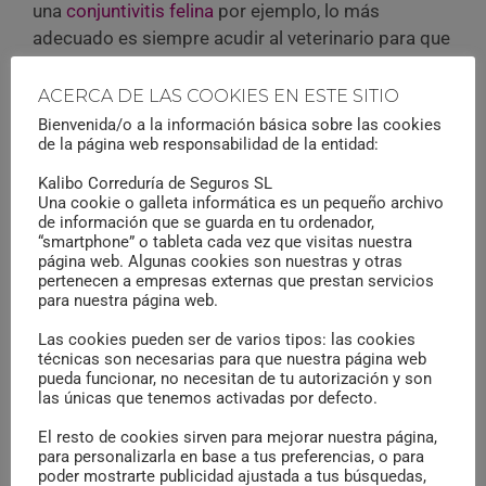
una
conjuntivitis felina
por ejemplo, lo más
adecuado es siempre acudir al veterinario para que
haga las pruebas oportunas y nos pueda recetar la
medicación más adecuada.
ACERCA DE LAS COOKIES EN ESTE SITIO
Bienvenida/o a la información básica sobre las cookies
de la página web responsabilidad de la entidad:
-Cambios en el celo:
Si tu gata no está esterilizada,
sabrás que con la llegada de la primavera puede
Kalibo Correduría de Seguros SL
comenzar con el celo en cualquier momento.
Una cookie o galleta informática es un pequeño archivo
de información que se guarda en tu ordenador,
Tendrás que estar más atento a los machos que se
“smartphone” o tableta cada vez que visitas nuestra
acerquen, a sus escapadas y a las gestaciones no
página web. Algunas cookies son nuestras y otras
pertenecen a empresas externas que prestan servicios
deseadas que se producen tras las mismas, así
para nuestra página web.
como muchos accidentes.
No te extrañe si tu gata además se muestra más
Las cookies pueden ser de varios tipos: las cookies
técnicas son necesarias para que nuestra página web
distante, volverá poco a poco a su estado de ánimo
pueda funcionar, no necesitan de tu autorización y son
habitual e incluso buscará llamar tu atención
las únicas que tenemos activadas por defecto.
frotándose en tus piernas. Además, tanto si
El resto de cookies sirven para mejorar nuestra página,
tenemos un macho como una hembra, marcarán
para personalizarla en base a tus preferencias, o para
con su orina totalmente a su gusto, aunque los
poder mostrarte publicidad ajustada a tus búsquedas,